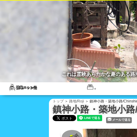
これは霊験あらたかな趣のある路
トップ
＞
路地/Roji
＞ 鎮神小路・築地小路/ChinshinSh
鎮神小路・築地小路/Chin
メールで送る