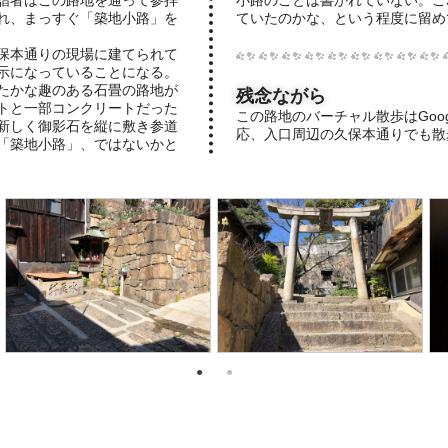
詣者はこの路地を通って参拝
小路のことは書かれていない。こ
れ、まっすぐ「築地小路」を
ていたのかな、という程度に留め
保本通りの現場に建てられて
示になっていることになる。
たかな趣のある石畳の路地が
残念ながら
トと一部コンクリートだった
この路地のバーチャル散歩はGoog
新しく御影石を縦に敷き参道
応、入口周辺の久保本通りでも散
「築地小路」、ではないかと