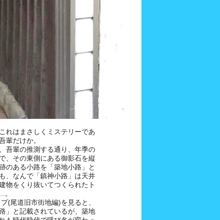
これはまさしくミステリーであ
吾輩だけか。
、吾輩の推測する通り、年季の
で、その東側にある御影石を縦
跡のある小路を「築地小路」と
も、なんで「鎮神小路」は天井
建物をくり抜いてつくられたト
.。
プ(尾道旧市街地編)を見ると、
路」と記載されているが、築地