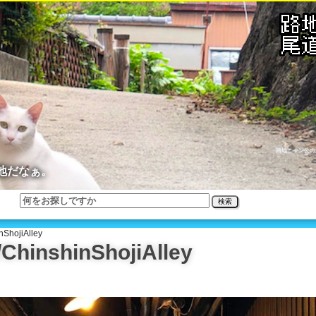
路地ニャン公の
地だなぁ。
検索
ojiAlley
shinShojiAlley