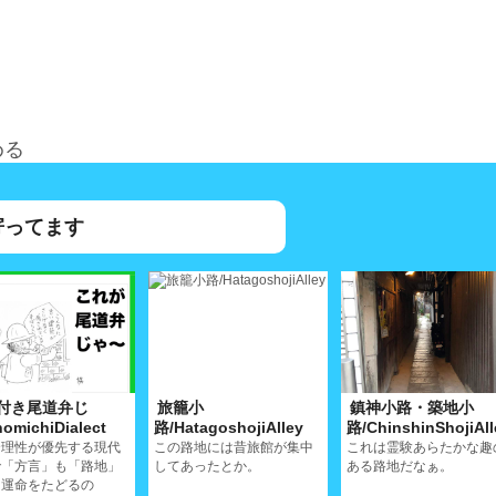
める
寄ってます
付き尾道弁じ
旅籠小
鎮神小路・築地小
omichiDialect
路/HatagoshojiAlley
路/ChinshinShojiAll
合理性が優先する現代
この路地には昔旅館が集中
これは霊験あらたかな趣
で「方言」も「路地」
してあったとか。
ある路地だなぁ。
じ運命をたどるの