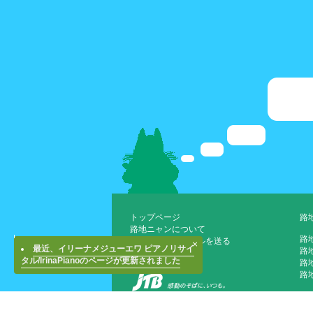
トップページ
路
路地ニャンについて
路
路地ニャンにメールを送る
×
最近、イリーナメジューエワ ピアノリサイ
路
運営会社について
タル/IrinaPianoのページが更新されました
路地
路
路
JTBホテル検索(外部)