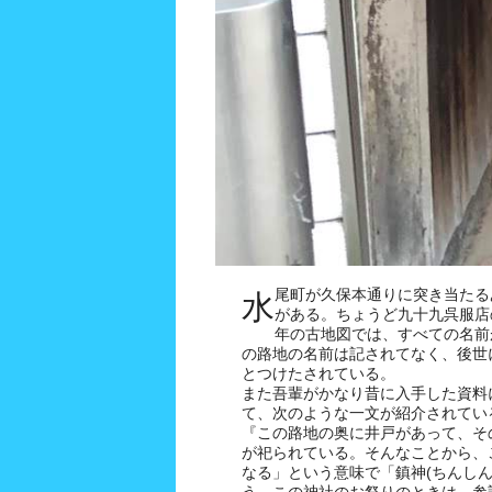
尾町が久保本通りに突き当たる
水
がある。ちょうど九十九呉服店
年の古地図では、すべての名前
の路地の名前は記されてなく、後世
とつけたされている。
また吾輩がかなり昔に入手した資料
て、次のような一文が紹介されてい
『この路地の奥に井戸があって、そ
が祀られている。そんなことから、
なる」という意味で「鎮神(ちんしん