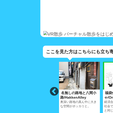
バーチャル散歩をはじ
ここを見た方はこちらにも立ち
荒神堂小
名無しの路地と八間小
福袋
Alley
路/KojindoAlley
路/HakkenAlley
ゃ/On
の古い
人生の大部分を商う小さな
奥深い路地の真ん中に大き
経済
が
商店街
な空間がポッカリと。
社会
と同