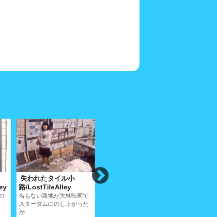
失われたタイル小
昭和通
橋本小
ey
路/LostTileAlley
り/ShowadoriAlley
路/Hashi
の
名もない路地が大林映画で
この路地は表入口と奥の角
この小路は
スターダムにのし上がった
あたりの表情がこんなに違
商・橋本家
が
うとは