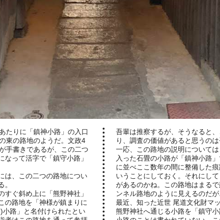
あたりに「鎮神小路」の入口
吾輩は推察するが、そうなると、
の東の路地のようだ。文政4
り、調査の価値があると思うのは
が手書きであるが、この二つ
一応、この路地の説明については
になって活字で「鎮守小路」
入った石畳の小路が「鎮神小路」
に並べここ数年の間に整備した痕
には、この二つの路地につい
いうことにしておく。それにして
る。
があるのかね。この路地はまるで
のすぐ斜め上に「熊野神社」
ンネル路地のように見えるのだが..
この路地を「神様が鎮まりに
最近、知った近世 尾道文化財マッ
)小路」と名付けられたとい
熊野神社へ通じる小路を「鎮守小