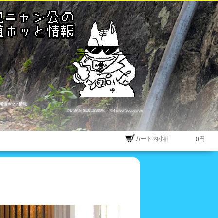
尾道ホット情報
©BISAN SECESSION
・
©Travel Secession
カート内小計
円